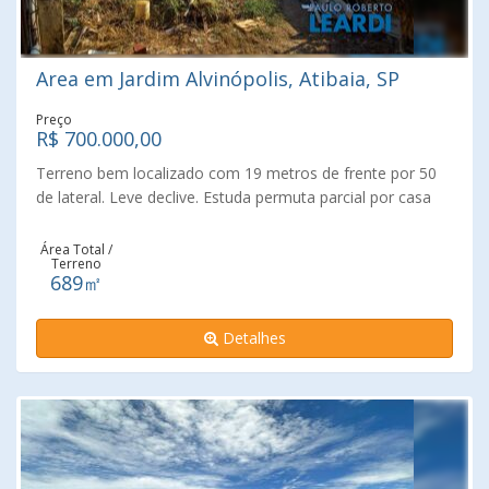
Area em Jardim Alvinópolis, Atibaia, SP
Preço
R$ 700.000,00
Terreno bem localizado com 19 metros de frente por 50
de lateral. Leve declive. Estuda permuta parcial por casa
térrea ou apartamento. Excelente localização, bairro
residencial, próximo à comércios com supermercados,
Área Total /
Terreno
farmácias, padarias, escolas, posto de saúde, creche,
689㎡
transporte público e apenas a 10 minutos do centro da
cidade. Fácil acesso à Rodovia Fernão Dias. Área de
Detalhes
terreno:689,00 m² Documentação ok