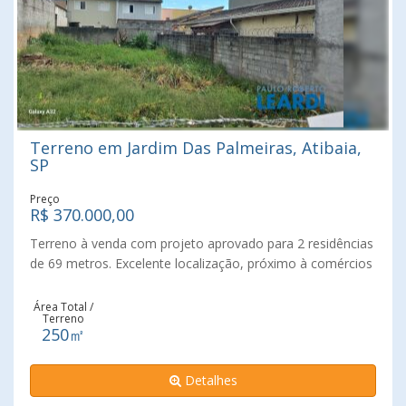
Terreno em Jardim Das Palmeiras, Atibaia,
SP
Preço
R$ 370.000,00
Terreno à venda com projeto aprovado para 2 residências
de 69 metros. Excelente localização, próximo à comércios
como supermercados, farmácias, padarias, escolas, posto
de saúde, UPA, transporte público e apenas a 10 minutos
Área Total /
Terreno
do centro da cidade. Fácil acesso à Rodovia Fernão Dias e
250㎡
Rodovia Dom Pedro.
Detalhes