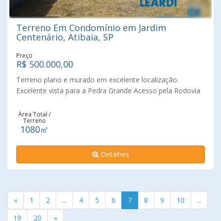
Terreno Em Condomínio em Jardim
Centenário, Atibaia, SP
Preço
R$ 500.000,00
Terreno plano e murado em excelente localização.
Excelente vista para a Pedra Grande Acesso pela Rodovia
Fernão Dias. Próximo a Avenida Lucas Nogueira Garcez,
onde se concentram comércio, como, farmácias, hotéis,
Área Total /
Terreno
bancos, colégios, padarias, lotéricas, mercados e centro
1080㎡
gastronômico. *Imóvel sujeito a alteração de valores e
disponibilidade, sem prévio aviso. Agende uma visita com
Detalhes
um de nossos consultores e surpreenda-se!!!.
«
1
2
...
4
5
6
7
8
9
10
...
19
20
»