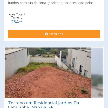
fundos para rua de cima. (podendo ser acessado pelas
duas ruas. Excelente localização, bairro residencial,
próximo à comércios com supermercados, farmácias,
Área Total /
Terreno
padarias, escolas, posto de saúde, creche, transporte
234㎡
público e apenas a 10 minutos do centro da cidade. Fácil
acesso à Rodovia Fernão Dias.
Detalhes
Terreno em Residencial Jardins Da
Catalunha, Atibaia, SP