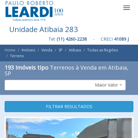
Toggl
Navig
Unidade Atibaia 283
Tel:
(11) 4260-2238
- CRECI
41089 J
Home
Imóveis
Venda
SP
Atibaia
Todas as Regiões
Terreno
193 Imóveis tipo
Terrenos à Venda em Atibaia,
SP
Maior Valor
FILTRAR RESULTADOS