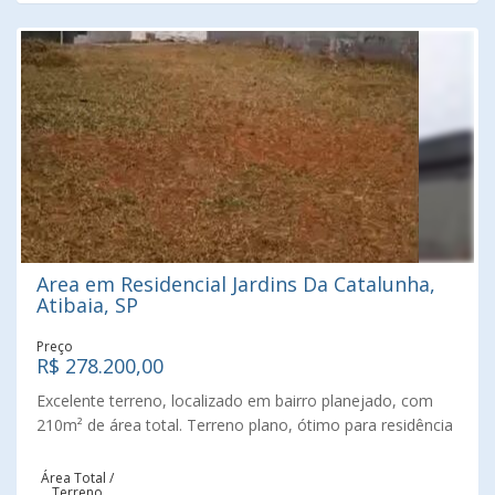
Area em Residencial Jardins Da Catalunha,
Atibaia, SP
Preço
R$ 278.200,00
Excelente terreno, localizado em bairro planejado, com
210m² de área total. Terreno plano, ótimo para residência
ou comércio. Não perca essa oportunidade, fale conosco
e agende uma visita.
Área Total /
Terreno