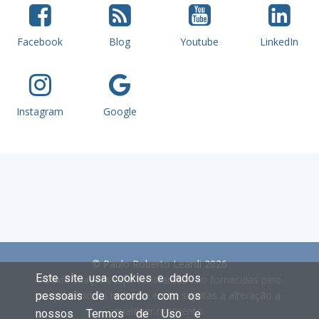
Facebook
Blog
Youtube
LinkedIn
Instagram
Google
© Paulo Roberto Leardi 2026
Este site usa cookies e dados
As informações aqui constantes são fornecidas pelo
proprietário do imóvel e estão sujeitas a alteração a
pessoais de acordo com os
qualquer momento.
nossos Termos de Uso e