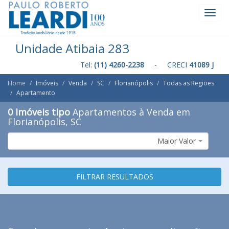
Toggl
Navig
Unidade Atibaia 283
Tel:
(11) 4260-2238
- CRECI
41089 J
Home
Imóveis
Venda
SC
Florianópolis
Todas as Regiões
Apartamento
0 Imóveis tipo
Apartamentos à Venda em
Florianópolis, SC
Maior Valor
FILTRAR RESULTADOS