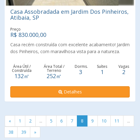
e qualidade em cada detalhe. Agende sua visita e venha se
Casa Assobradada em Jardim Dos Pinheiros,
encantar pessoalmente!
Atibaia, SP
Preço
R$ 830.000,00
Casa recém construída com excelente acabamento! Jardim
dos Pinheiros, com maravilhosa vista para a natureza.
Sala, copa e cozinha, lavabo. 3 dormitórios sendo um
suíte. Banheiro social. Área gourmet e quintal amplo.
Área Útil /
Área Total /
Dorms.
Suítes
Vagas
Construída
Terreno
3
1
2
Vizinhança tranquila e segura. Próximo ao lago onde
132㎡
252㎡
poderá fazer de stand up paddle, caminhadas, e muito
mais.
Detalhes
«
1
2
...
5
6
7
8
9
10
11
...
38
39
»