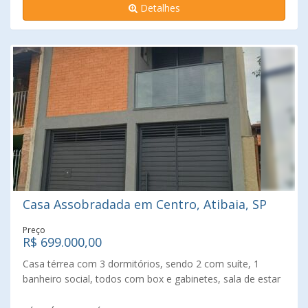
Detalhes
tranquilo, seguro, contato com a natureza a 15 minutos
de Atibaia, esse imóvel é para você! Não perca essa
oportunidade, fale conosco e agende uma visita!
Casa Assobradada em Centro, Atibaia, SP
Preço
R$ 699.000,00
Casa térrea com 3 dormitórios, sendo 2 com suíte, 1
banheiro social, todos com box e gabinetes, sala de estar
e jantar, cozinha, área gourmet com lavabo, área de