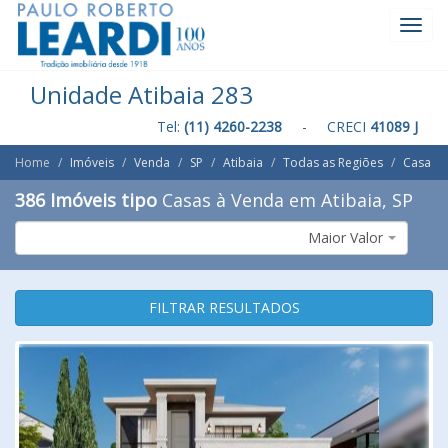
Toggl
Navig
Unidade Atibaia 283
Tel:
(11) 4260-2238
- CRECI
41089 J
Home
Imóveis
Venda
SP
Atibaia
Todas as Regiões
Casa
386 Imóveis tipo
Casas à Venda em Atibaia, SP
Maior Valor
FILTRAR RESULTADOS