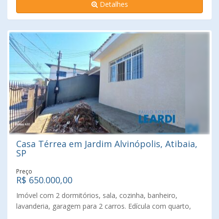
Detalhes
gourmet integrada para você curtir os melhores
momentos com as pessoas que ama. Além de sala de
jantar e estar integradas com a cozinha estilo americana,
lavanderia e 2 vagas de garagem. Imóvel elegante e
sofisticado, com acabamento de primeira linha. Não perca
essa oportunidade, fale conosco e agende uma visita!
Casa Térrea em Jardim Alvinópolis, Atibaia,
SP
Preço
R$ 650.000,00
Imóvel com 2 dormitórios, sala, cozinha, banheiro,
lavanderia, garagem para 2 carros. Edícula com quarto,
cozinha e banheiro. Diferencial desse imóvel: localizado