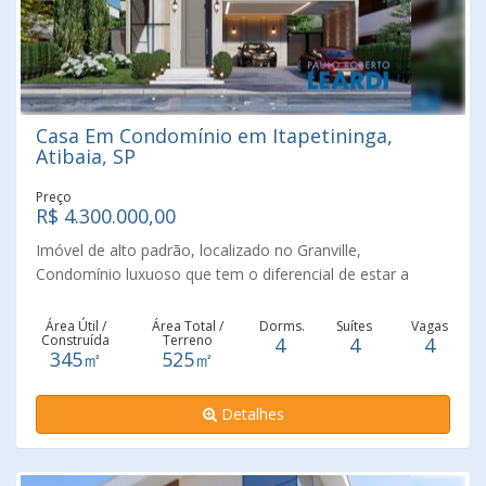
Casa Em Condomínio em Itapetininga,
Atibaia, SP
Preço
R$ 4.300.000,00
Imóvel de alto padrão, localizado no Granville,
Condomínio luxuoso que tem o diferencial de estar a
poucos minutos da Alameda Lucas e do centro da cidade.
O imóvel tem 4 suítes, Sala de TV, mezanino, Sala de estar
Área Útil /
Área Total /
Dorms.
Suítes
Vagas
Construída
Terreno
4
4
4
e jantar conjugados, Lavabo, Cozinha estilo americana.
345㎡
525㎡
Lavanderia, Depósito, Área gourmet com uma lindíssima
piscina, proporcionando momentos de lazer com família e
Detalhes
amigos. Garagem pra 4 carros. O condomínio oferece
conforto, segurança, contato com a natureza e toda
infraestrutura de lazer. Não perca essa oportunidade, fale