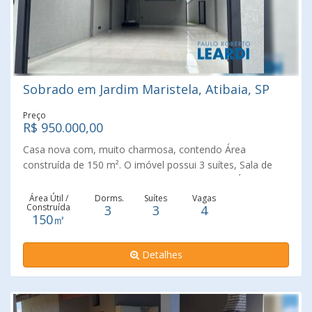
Sobrado em Jardim Maristela, Atibaia, SP
Preço
R$ 950.000,00
Casa nova com, muito charmosa, contendo Área
construída de 150 m². O imóvel possui 3 suítes, Sala de
estar e jantar, Cozinha americana, Lavanderia, Área
gourmet com churrasqueira, Garagem para 04 carros,
Área Útil /
Dorms.
Suítes
Vagas
Construída
3
3
4
Quintal, Sacada de frente, E uma belíssima vista para o
150㎡
nosso cartão postal, a Pedra Grande Excelente localização
, próximo a Alameda Professor Lucas Nogueira Garcez. O
Detalhes
bairro é tranquilo, totalmente residencial. Não perca essa
oportunidade, fale conosco e agende uma visita.