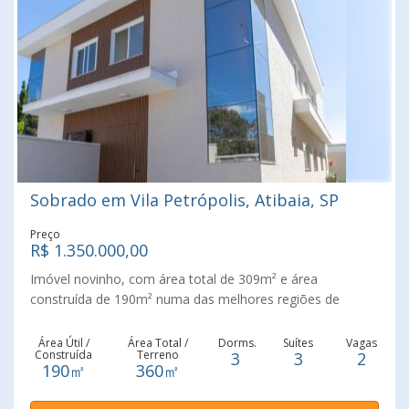
conosco e agende uma visita!
Sobrado em Vila Petrópolis, Atibaia, SP
Preço
R$ 1.350.000,00
Imóvel novinho, com área total de 309m² e área
construída de 190m² numa das melhores regiões de
Atibaia. Os espaços são privativos e confortáveis, sendo 3
amplas suítes, todas bem ventiladas e arejadas. Para você
Área Útil /
Área Total /
Dorms.
Suítes
Vagas
Construída
Terreno
3
3
2
viver e trabalhar perto de quem realmente você quer: Um
190㎡
360㎡
Home Office com vista para a Pedra Grande. O imóvel
também oferece lazer de qualidade: Piscina e área