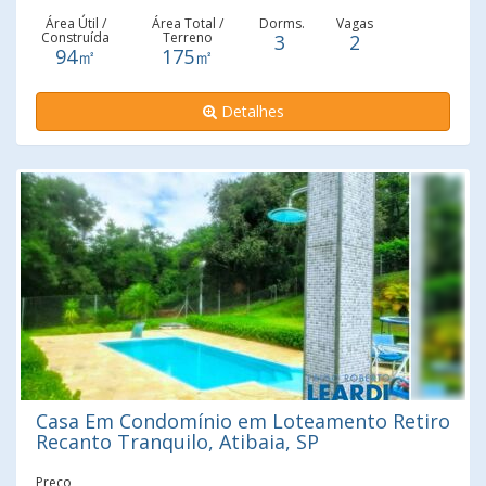
numa das principais avenidas do Alvinópolis, ideal para
Área Útil /
Área Total /
Dorms.
Vagas
Construída
Terreno
3
2
pontos comerciais. Fácil acesso ao centro da cidade e das
94㎡
175㎡
Rodovias.
Detalhes
Casa Em Condomínio em Loteamento Retiro
Recanto Tranquilo, Atibaia, SP
Preço