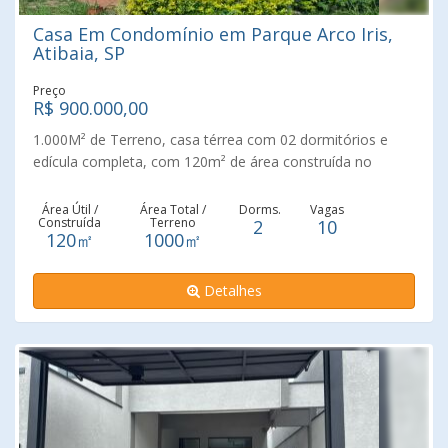
Casa Em Condomínio em Parque Arco Iris,
Atibaia, SP
Preço
R$ 900.000,00
1.000M² de Terreno, casa térrea com 02 dormitórios e
edícula completa, com 120m² de área construída no
Condomínio Parque Arco Iris. Em excelente localização, o
terreno ainda conta com um espaço generoso para
Área Útil /
Área Total /
Dorms.
Vagas
Construída
Terreno
2
10
construção. Espaço generoso para construção. O
120㎡
1000㎡
condomínio Infraestrutura completa para segurança e
lazer. Não perca essa oportunidade, fale conosco e
Detalhes
agende uma visita!