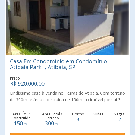
Casa Em Condomínio em Condomínio
Atibaia Park I, Atibaia, SP
Preço
R$ 920.000,00
Lindíssima casa à venda no Terras de Atibaia. Com terreno
de 300m² e área construída de 150m², o imóvel possui 3
dormitórios, sendo 1 suíte, sala de jantar e sala de estar,
cozinha americana, edícula com área gourmet e piscina,
Área Útil /
Área Total /
Dorms.
Suítes
Vagas
Construída
Terreno
3
1
2
garagem e jardim. O condomínio oferece uma super
150㎡
300㎡
infraestrutura, com academia, mercado container, espaço
pet, quadra de tênis, etc... Se você busca um lugar