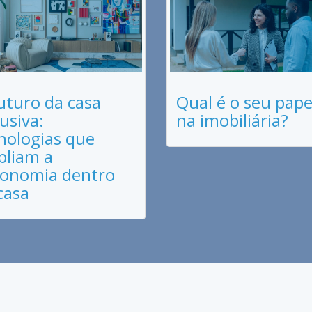
uturo da casa
Qual é o seu pape
lusiva:
na imobiliária?
nologias que
liam a
onomia dentro
casa