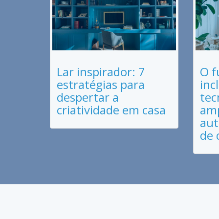
Lar inspirador: 7
O f
estratégias para
inc
despertar a
tec
criatividade em casa
amp
aut
de 