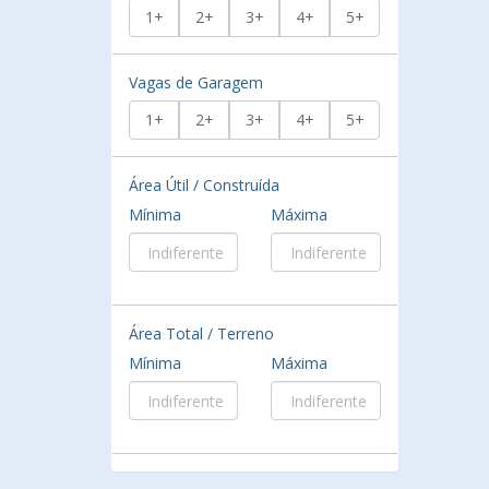
1+
2+
3+
4+
5+
Vagas de Garagem
1+
2+
3+
4+
5+
Área Útil / Construída
Mínima
Máxima
Área Total / Terreno
Mínima
Máxima