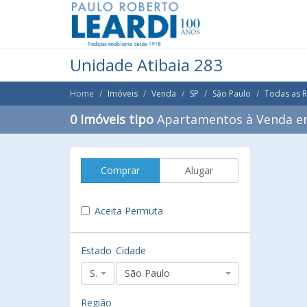
Unidade Atibaia 283
Home
Imóveis
Venda
SP
São Paulo
Todas as 
0 Imóveis tipo
Apartamentos à Venda em
Comprar
Alugar
Aceita Permuta
Estado
Cidade
SP
São Paulo
Região