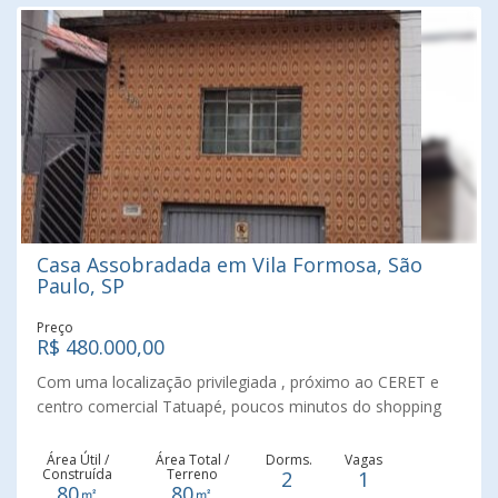
Casa Assobradada em Vila Formosa, São
Paulo, SP
Preço
R$ 480.000,00
Com uma localização privilegiada , próximo ao CERET e
centro comercial Tatuapé, poucos minutos do shopping
Anália Franco. Bairro tranquilo tradicionalmente conhecido
por ser residencial e estar próximo de toda uma infra
Área Útil /
Área Total /
Dorms.
Vagas
Construída
Terreno
2
1
estrutura de comércios e lazer
80㎡
80㎡