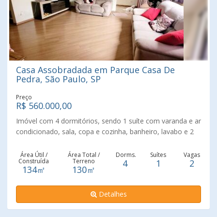
Casa Assobradada em Parque Casa De
Pedra, São Paulo, SP
Preço
R$ 560.000,00
Imóvel com 4 dormitórios, sendo 1 suíte com varanda e ar
condicionado, sala, copa e cozinha, banheiro, lavabo e 2
vagas de garagem. Lavanderia coberta. Quintal com
árvores frutíferas e quarto de despejo. Todo reformado
Área Útil /
Área Total /
Dorms.
Suítes
Vagas
Construída
Terreno
4
1
2
com piso laminado nos dormitórios. Localização
134㎡
130㎡
excelente: à 10 minutos do metrô Tucuruvi, à 5 minutos
do Atacadista Trimais. Fácil acesso à Rodovia Fernão Dias.
Detalhes
Aceita Financiamento Bancário.