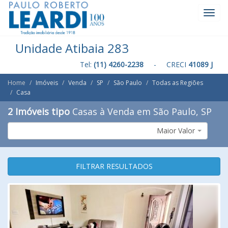
Toggl
Navig
Unidade Atibaia 283
Tel:
(11) 4260-2238
- CRECI
41089 J
Home
Imóveis
Venda
SP
São Paulo
Todas as Regiões
Casa
2 Imóveis tipo
Casas à Venda em São Paulo, SP
Maior Valor
FILTRAR RESULTADOS