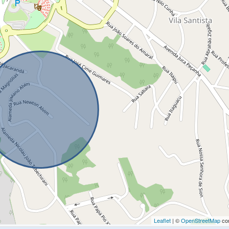
Leaflet
| ©
OpenStreetMap
con