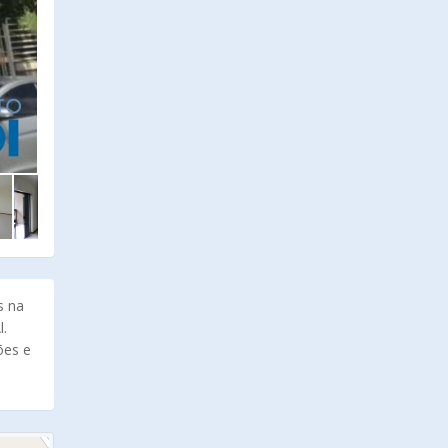
s na
l.
ões e