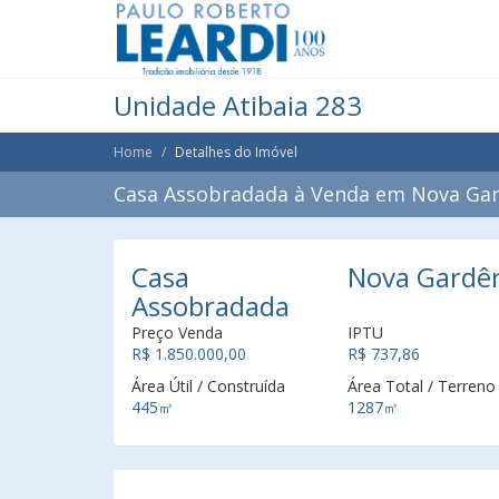
Unidade Atibaia 283
Home
Detalhes do Imóvel
Casa Assobradada à Venda em Nova Gard
Casa
Nova Gardêni
Assobradada
Preço Venda
IPTU
R$ 1.850.000,00
R$ 737,86
Área Útil / Construída
Área Total / Terreno
445㎡
1287㎡