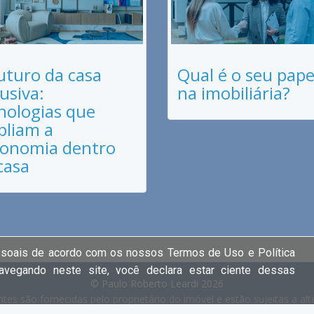
uturo da casa
Qual é o seu pape
lusiva:
na imobiliária?
nologias que
liam a
onomia dentro
casa
ssoais de acordo com os nossos Termos de Uso e Política
navegando neste site, você declara estar ciente dessas
© Paulo Roberto Leardi 2026
tes são fornecidas pelo proprietário do imóvel e estão sujeitas a a