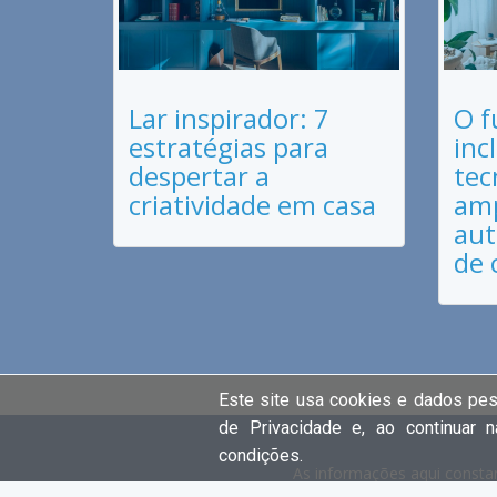
Lar inspirador: 7
O f
estratégias para
inc
despertar a
tec
criatividade em casa
amp
aut
de 
Este site usa cookies e dados pe
de Privacidade e, ao continuar 
condições.
As informações aqui constan