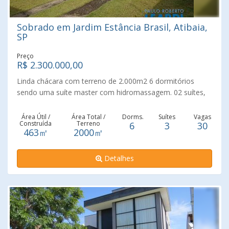
Sobrado em Jardim Estância Brasil, Atibaia,
SP
Preço
R$ 2.300.000,00
Linda chácara com terreno de 2.000m2 6 dormitórios
sendo uma suíte master com hidromassagem. 02 suítes,
mais 01 banheiro social e 01 lavabo. 4 salas sendo estar,
jantar, visita, lareira e mezanino. Cozinha com Dispensa
Área Útil /
Área Total /
Dorms.
Suítes
Vagas
Construída
Terreno
6
3
30
em alvenaria. Lavanderia com dispensa em alvenaria. Área
463㎡
2000㎡
externa: Churrasqueira, forno de pizza, fogão á lenha. 02
Dormitórios, 02 Banheiros, 01 Vestiário Piscina medindo
Detalhes
4M x 8M com cascata e hidromassagem. Campo de
futebol. Agende sua visita agora mesmo..