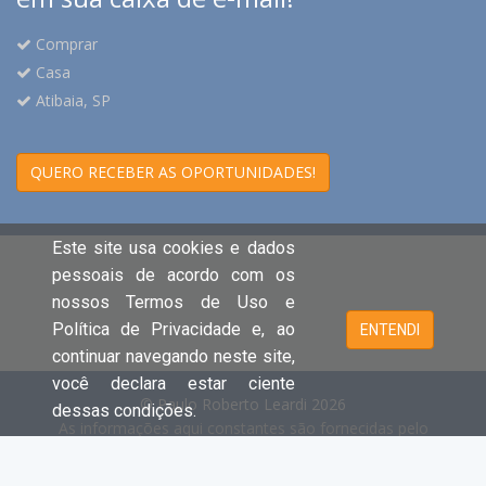
Comprar
Casa
Atibaia, SP
QUERO RECEBER AS OPORTUNIDADES!
Este site usa cookies e dados
pessoais de acordo com os
nossos Termos de Uso e
Política de Privacidade e, ao
ENTENDI
continuar navegando neste site,
você declara estar ciente
© Paulo Roberto Leardi 2026
dessas condições.
As informações aqui constantes são fornecidas pelo
proprietário do imóvel e estão sujeitas a alteração a
qualquer momento.