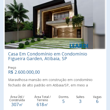
Casa Em Condomínio em Condomínio
Figueira Garden, Atibaia, SP
Preço
R$ 2.600.000,00
Maravilhosa mansão em construção em condomínio
fechado de alto padrão em Atibaia/SP, em meio a
natureza e com infraestrutura completa. O imóvel conta
com 5 Dormitórios, (3 Suítes), salas de estar e jantar com
Área Útil /
Área Total /
Dorms.
Suítes
Vagas
Construída
Terreno
5
3
6
pé direito duplo em conceito aberto e integrada a Cozinha
307㎡
618㎡
e a Área Gourmet, Lavabos, Piscina, tubulação de água