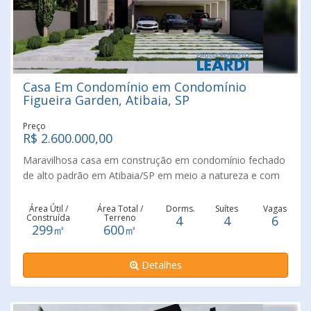
Casa Em Condomínio em Condomínio
Figueira Garden, Atibaia, SP
Preço
R$ 2.600.000,00
Maravilhosa casa em construção em condomínio fechado
de alto padrão em Atibaia/SP em meio a natureza e com
infra estrutura completa. Esse lindo imóvel conta com 4
suítes, salas de estar e jantar com pé direito duplo em
Área Útil /
Área Total /
Dorms.
Suítes
Vagas
Construída
Terreno
4
4
6
conceito aberto e integrada a Cozinha e a Área Gourmet,
299㎡
600㎡
Lavabos, Piscina, tubulação de água quente, caixas e
passagens para instalação de Ar Condicionado, terreno
Detalhes
600 m² com 299m² de Área Construída em fino
acabamento. Previsão de entrega Fevereiro de 2024.
Agende uma visita e venha conhecer!!!