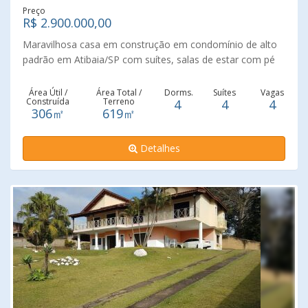
Preço
R$ 2.900.000,00
Maravilhosa casa em construção em condomínio de alto
padrão em Atibaia/SP com suítes, salas de estar com pé
direito duplo em conceito aberto e integrada a Cozinha e a
Área Gourmet, Lavabos, Piscina, tubulação de água
Área Útil /
Área Total /
Dorms.
Suítes
Vagas
Construída
Terreno
4
4
4
quente, caixas e passagens para instalação de Ar
306㎡
619㎡
Condicionado. Previsão de Conclusão Julho de 2024
Agende uma visita e venha conhecer!
Detalhes