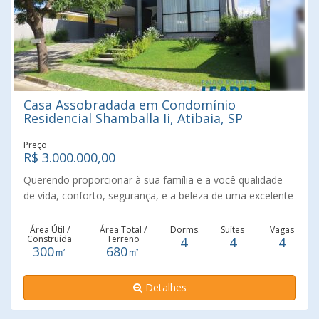
Casa Assobradada em Condomínio
Residencial Shamballa Ii, Atibaia, SP
Preço
R$ 3.000.000,00
Querendo proporcionar à sua família e a você qualidade
de vida, conforto, segurança, e a beleza de uma excelente
casa com 300 M² de AC, 680 M² de AT, 4 Suítes, 4 vagas
na garagem, arquitetura moderna, grandes vitrais, pé
Área Útil /
Área Total /
Dorms.
Suítes
Vagas
Construída
Terreno
4
4
4
direito alto, casa clara, arejada, com 12 Placas
300㎡
680㎡
Fotovoltaicas, aquecimento de todas as torneiras e
chuveiros da propriedade via Boiler, instalação pronta para
Detalhes
o aquecimento da piscina, Área Gourmet integrada à sala
de jantar e sala de estar, churrasqueira à carvão com uma