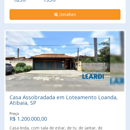
bastante arejada, e com um armário bastante grande e
esportiva, pista de caminhada de 1.000 metros e pista
com várias portas e maleiro. Na parte externa a casa
country de 3.200 metros. Este é o momento certo para
Detalhes
conta com uma bela piscina revestida com pedras
você proporcionar à sua família e a você uma nova vida, e
antiderrapantes, uma churrasqueira grande, armários de
uma vida de muita qualidade. Imóvel bonito e porteira
apoio, e luminárias na parede e teto. Esse imóvel
fechada, residencial de primeira, ar puro, natureza,
encontra-se em uma rua tranquila, perto do centro de
segurança, e bons vizinhos. Nos procure na Imobiliária
Atibaia e de todas as necessidades do dia a dia, como
Leardi, vamos te mostrar essa raridade.
Drogarias, Clínicas, Escolas, Parques, Lojas variadas,
Prefeitura, Detran, Lanchonetes, Deliveries, e a rapidez de
acessar tanto a Rodovia D. Pedro I como a Rod. Fernão
Dias. Venha conhecer este imóvel que está com um preço
bastante convidativo. Oportunidades boas não duram para
sempre. Nos procure na Imobiliária Leardi e vamos te
mostrar.
Casa Assobradada em Loteamento Loanda,
Atibaia, SP
Preço
R$ 1.200.000,00
Casa linda, com sala de estar, de tv, de jantar, de