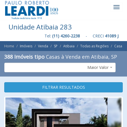
Toggl
Navig
Unidade Atibaia 283
Tel:
(11) 4260-2238
- CRECI
41089 J
Home
Imóveis
Venda
SP
Atibaia
Todas as Regiões
Casa
388 Imóveis tipo
Casas à Venda em Atibaia, SP
Maior Valor
FILTRAR RESULTADOS