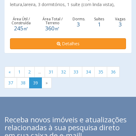
leitura,lareira, 3 dormitórios, 1 suíte (com linda vista),
cozinha, lavanderia, lavabo, área gourmet com
churrasqueira, piscina, jardim, banheiro externo, depósito
Área Útil /
Área Total /
Dorms.
Suítes
Vagas
Construída
Terreno
3
1
3
e 3 vagas cobertas. Aproveite essa oportunidade e agende
245㎡
360㎡
sua visita.
Detalhes
«
1
2
...
31
32
33
34
35
36
37
38
39
»
Receba novos imóveis e atualizações
relacionadas à sua pesquisa direto
em sua caixa de e-mail!