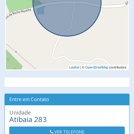
Leaflet
| ©
OpenStreetMap
contributors
Entre em Contato
Unidade
Atibaia 283
VER TELEFONE