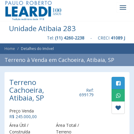
Toggl
Navig
Unidade Atibaia 283
Tel:
(11) 4260-2238
- CRECI
41089 J
Home
Detalhes do Imóvel
Terreno à Venda em Cachoeira, Atibaia, SP
Terreno
Cachoeira,
Ref:
699179
Atibaia, SP
Preço Venda
R$ 245.000,00
Área Útil /
Área Total /
Construída
Terreno