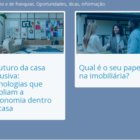
o e de franquias. Oportunidades, dicas, informação.
uturo da casa
Qual é o seu pape
lusiva:
na imobiliária?
nologias que
liam a
onomia dentro
casa