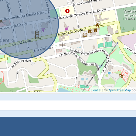
Leaflet
| ©
OpenStreetMap
con