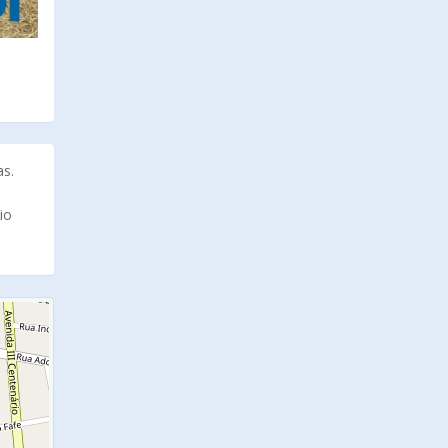
as.
io