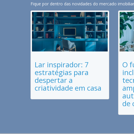
Fique por dentro das novidades do mercado imobiliari
Lar inspirador: 7
O f
estratégias para
inc
despertar a
tec
criatividade em casa
amp
aut
de 