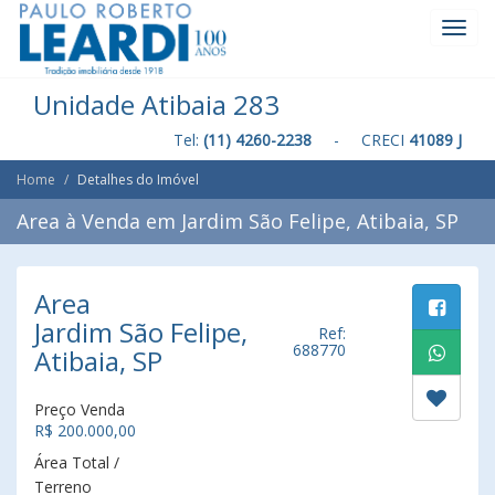
Toggl
Navig
Unidade Atibaia 283
Tel:
(11) 4260-2238
- CRECI
41089 J
Home
Detalhes do Imóvel
Area à Venda em Jardim São Felipe, Atibaia, SP
Area
Jardim São Felipe,
Ref:
688770
Atibaia, SP
Preço Venda
R$ 200.000,00
Área Total /
Terreno