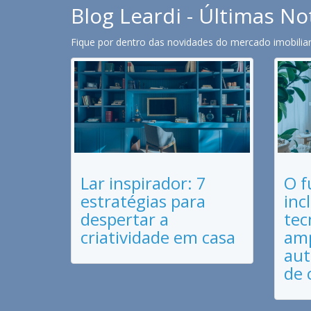
Blog Leardi - Últimas No
Fique por dentro das novidades do mercado imobiliari
Lar inspirador: 7
O f
estratégias para
inc
despertar a
tec
criatividade em casa
amp
aut
de 