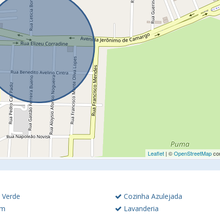
Leaflet
| ©
OpenStreetMap
con
 Verde
Cozinha Azulejada
im
Lavanderia