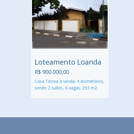
Loteamento Loanda
R$ 900.000,00
Casa Térrea à venda. 4 dormitórios,
sendo 2 suítes, 6 vagas. 293 m2.