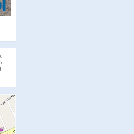
a,
om
l