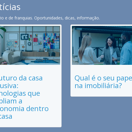
tícias
o e de franquias. Oportunidades, dicas, informação.
uturo da casa
Qual é o seu pape
lusiva:
na imobiliária?
nologias que
liam a
onomia dentro
casa