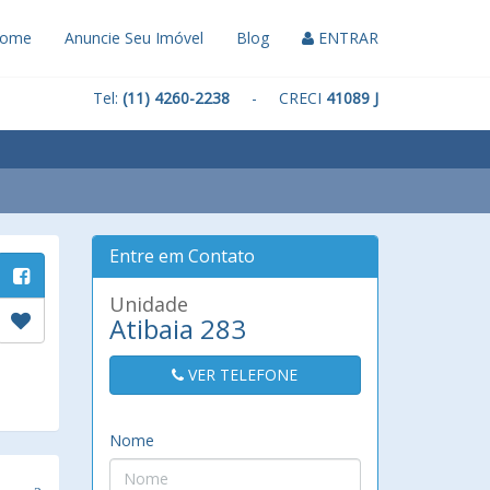
ome
Anuncie Seu Imóvel
Blog
ENTRAR
Tel:
(11) 4260-2238
- CRECI
41089 J
Entre em Contato
Unidade
Atibaia 283
VER TELEFONE
Nome