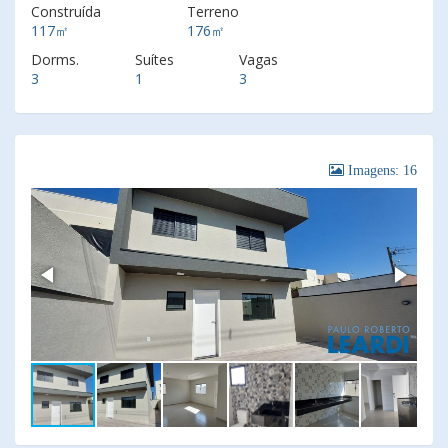
Construída
Terreno
117㎡
176㎡
Dorms.
Suítes
Vagas
3
1
3
Imagens: 16