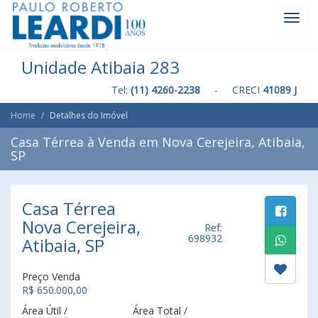
Toggl
Navig
Unidade Atibaia 283
Tel:
(11) 4260-2238
- CRECI
41089 J
Home
Detalhes do Imóvel
Casa Térrea à Venda em Nova Cerejeira, Atibaia,
SP
Casa Térrea
Nova Cerejeira,
Ref:
698932
Atibaia, SP
Preço Venda
R$ 650.000,00
Área Útil /
Área Total /