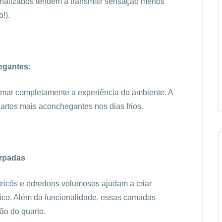
nalizados tendem a transmitir sensação menos
!).
egantes:
ar completamente a experiência do ambiente. A
artos mais aconchegantes nos dias frios.
rpadas
tricôs e edredons volumosos ajudam a criar
mico. Além da funcionalidade, essas camadas
ão do quarto.