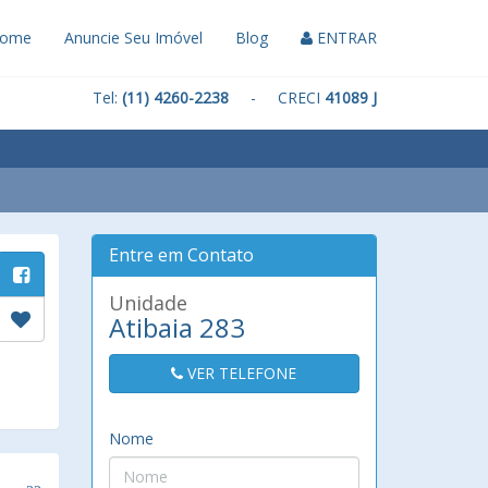
ome
Anuncie Seu Imóvel
Blog
ENTRAR
Tel:
(11) 4260-2238
- CRECI
41089 J
Entre em Contato
Unidade
Atibaia 283
VER TELEFONE
Nome