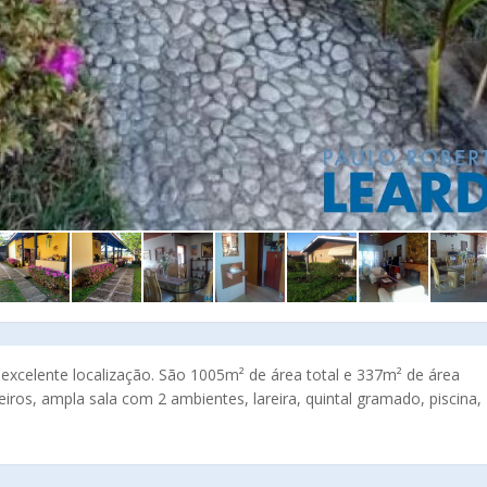
 excelente localização. São 1005m² de área total e 337m² de área
iros, ampla sala com 2 ambientes, lareira, quintal gramado, piscina,