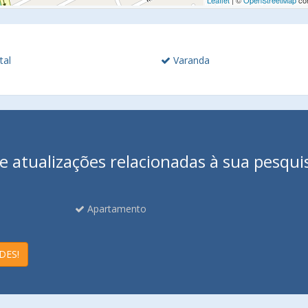
Leaflet
| ©
OpenStreetMap
con
tal
Varanda
 atualizações relacionadas à sua pesqui
Apartamento
DES!