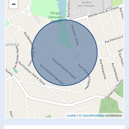
−
Leaflet
| ©
OpenStreetMap
contributors