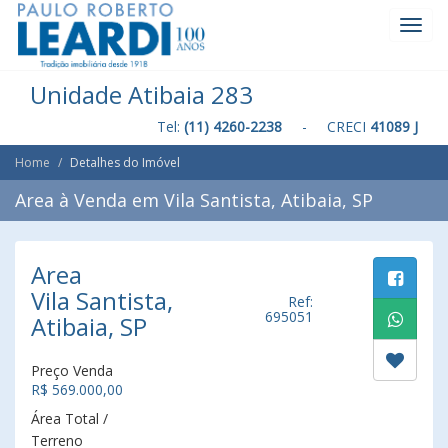
Toggl
Navig
Unidade Atibaia 283
Tel:
(11) 4260-2238
- CRECI
41089 J
Home
Detalhes do Imóvel
Area à Venda em Vila Santista, Atibaia, SP
Area
Vila Santista,
Ref:
695051
Atibaia, SP
Preço Venda
R$ 569.000,00
Área Total /
Terreno