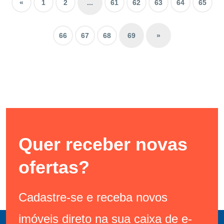
«
1
2
...
61
62
63
64
65
66
67
68
69
»
Quer receber novas
ofertas?
Cadastre-se e receba novos
imóveis direto na sua caixa de e-