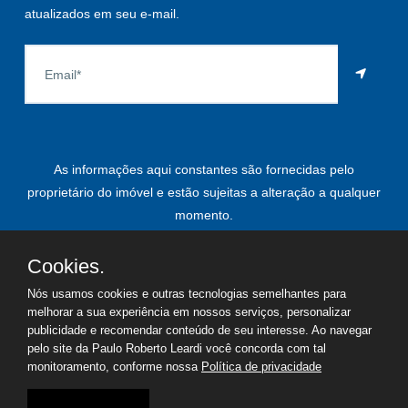
atualizados em seu e-mail.
As informações aqui constantes são fornecidas pelo
proprietário do imóvel e estão sujeitas a alteração a qualquer
momento.
Cookies.
Nós usamos cookies e outras tecnologias semelhantes para
©
2026
Copyright - Paulo Roberto Leardi | Todos os direitos
melhorar a sua experiência em nossos serviços, personalizar
reservados
publicidade e recomendar conteúdo de seu interesse. Ao navegar
pelo site da Paulo Roberto Leardi você concorda com tal
monitoramento, conforme nossa
Política de privacidade
Termos de uso
Política de privacidade