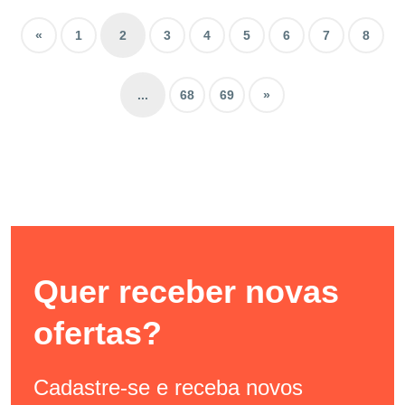
«
1
2
3
4
5
6
7
8
...
68
69
»
Quer receber novas
ofertas?
Cadastre-se e receba novos