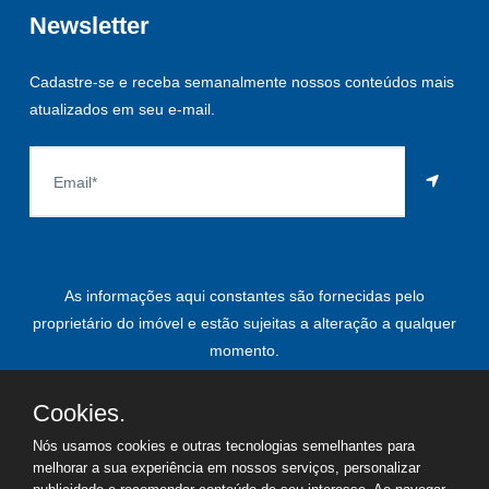
Newsletter
Cadastre-se e receba semanalmente nossos conteúdos mais
atualizados em seu e-mail.
As informações aqui constantes são fornecidas pelo
proprietário do imóvel e estão sujeitas a alteração a qualquer
momento.
Cookies.
Nós usamos cookies e outras tecnologias semelhantes para
©
2026
Copyright - Paulo Roberto Leardi | Todos os direitos
melhorar a sua experiência em nossos serviços, personalizar
reservados